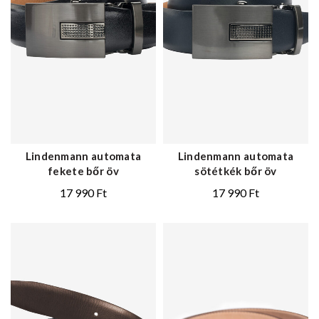
Lindenmann automata
Lindenmann automata
fekete bőr öv
sötétkék bőr öv
17 990
Ft
17 990
Ft