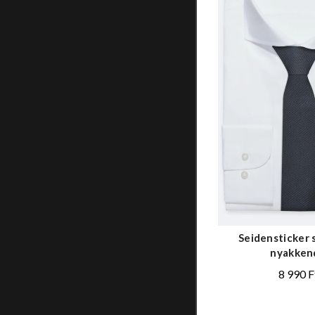
Seidensticker 
nyakken
8 990
F