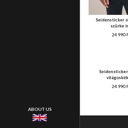
Seidensticker s
szürke i
24 990
Seidensticker 
világoskék
24 990
ABOUT US