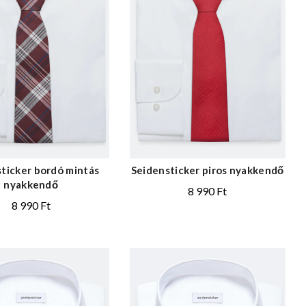
ticker bordó mintás
Seidensticker piros nyakkendő
nyakkendő
8 990
Ft
8 990
Ft