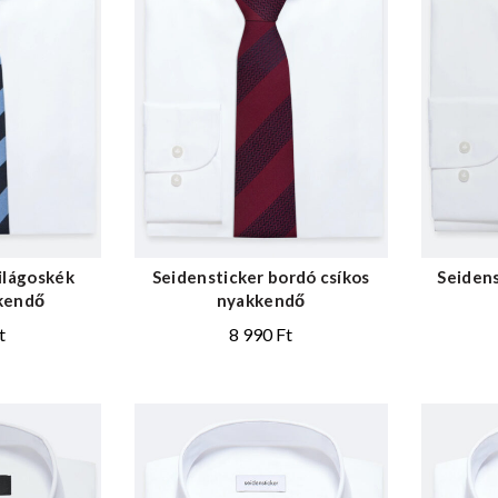
ilágoskék
Seidensticker bordó csíkos
Seidens
kkendő
nyakkendő
t
8 990
Ft