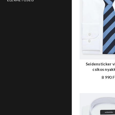
Seidensticker v
csíkos nya
8 990
F