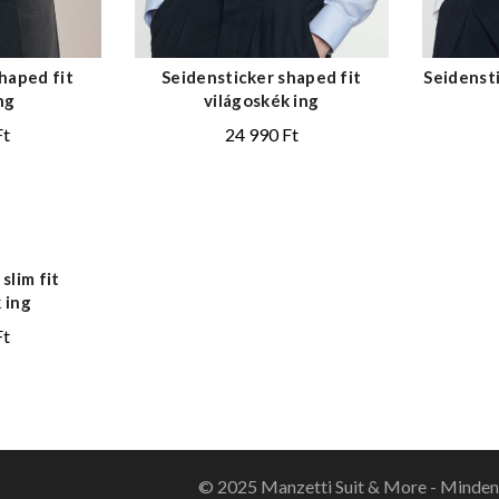
haped fit
Seidensticker shaped fit
Seidensti
ng
világoskék ing
Ft
24 990
Ft
slim fit
 ing
Ft
© 2025 Manzetti Suit & More - Minden 