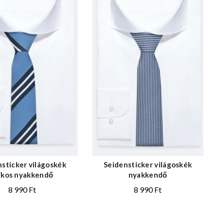
sticker világoskék
Seidensticker világoskék
íkos nyakkendő
nyakkendő
8 990
Ft
8 990
Ft