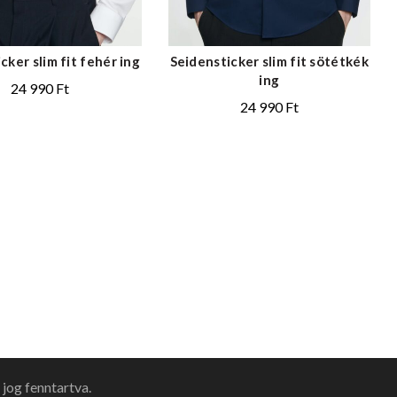
cker slim fit fehér ing
Seidensticker slim fit sötétkék
ing
24 990
Ft
24 990
Ft
jog fenntartva.