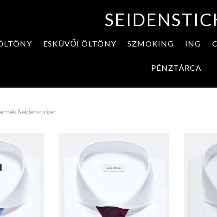
SEIDENSTIC
ÖLTÖNY
ESKÜVŐI ÖLTÖNY
SZMOKING
ING
PÉNZTÁRCA
ermék
Seidensticker