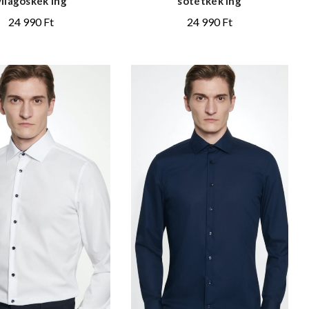
világoskék ing
sötétkék ing
24 990
Ft
24 990
Ft