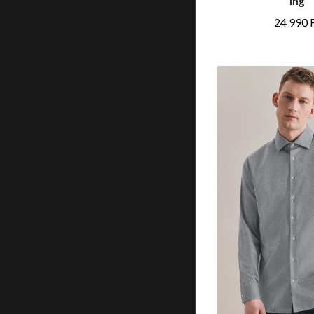
ing
24 990