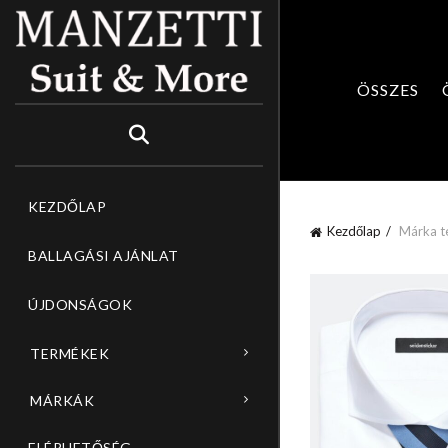
OPPING CART
CLOSE
ÖSSZES
Nincsenek termékek a kosárban.
KEZDŐLAP
Kezdőlap
Márka t
BALLAGÁSI AJÁNLAT
ÚJDONSÁGOK
TERMÉKEK
MÁRKÁK
ELÉRHETŐSÉG