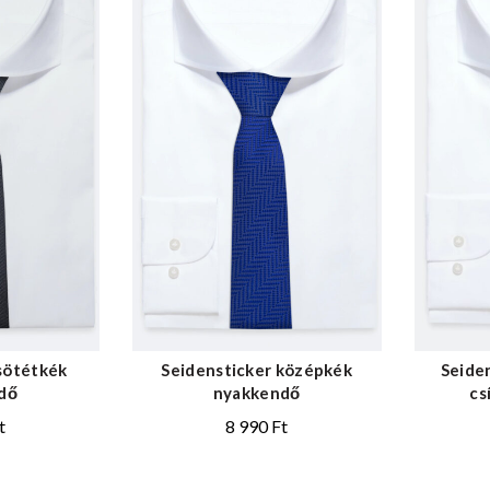
sötétkék
Seidensticker középkék
Seiden
dő
nyakkendő
cs
t
8 990
Ft