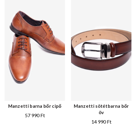
Manzetti barna bőr cipő
Manzetti sötétbarna bőr
öv
57 990
Ft
14 990
Ft