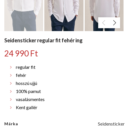
Seidensticker regular fit fehér ing
24 990
Ft
regular fit
fehér
hosszú ujjú
100% pamut
vasalásmentes
Kent gallér
Seidensticker
Márka