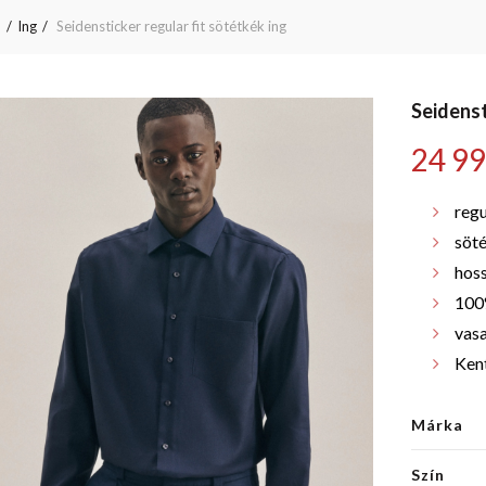
p
Ing
Seidensticker regular fit sötétkék ing
Seidenst
24 9
regu
söt
hoss
100
vas
Kent
Márka
Szín