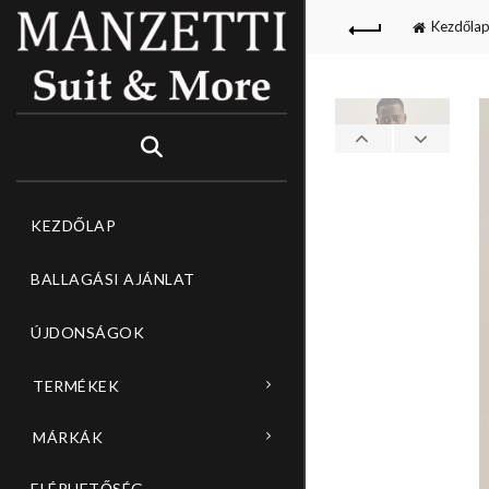
Kezdőla
OPPING CART
CLOSE
Nincsenek termékek a kosárban.
KEZDŐLAP
BALLAGÁSI AJÁNLAT
ÚJDONSÁGOK
TERMÉKEK
MÁRKÁK
ELÉRHETŐSÉG