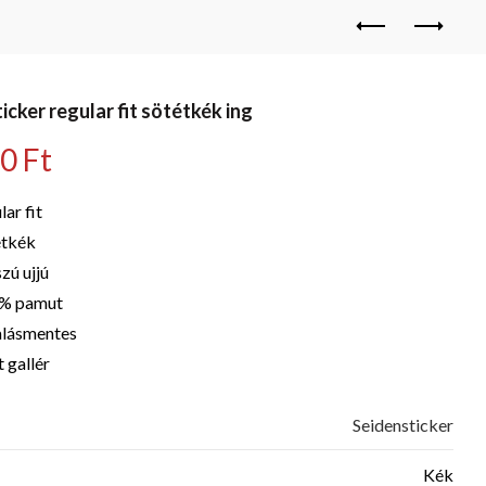
icker regular fit sötétkék ing
90
Ft
lar fit
étkék
zú ujjú
% pamut
alásmentes
 gallér
Seidensticker
Kék