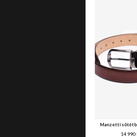
Manzetti sötétb
14 990