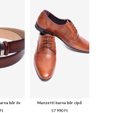
arna bőr öv
Manzetti barna bőr cipő
Ft
57 990
Ft