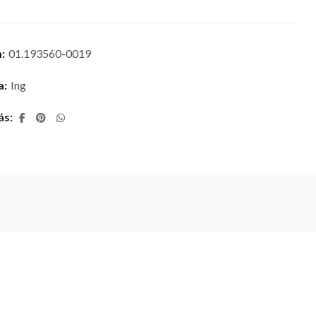
m:
01.193560-0019
a:
Ing
ás