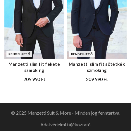
RENDELHETŐ
RENDELHETŐ
Manzetti slim fit fekete
Manzetti slim fit sötétkék
szmoking
szmoking
209 990
Ft
209 990
Ft
© 2025 Manzetti Suit & More - Minden jog fenntartva.
Adatvédelmi tájékoztató