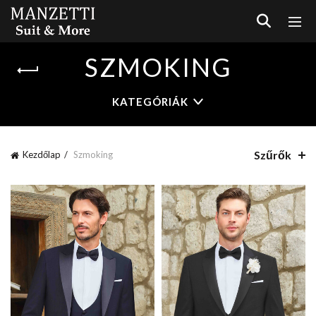
SZMOKING
KATEGÓRIÁK
Szűrők
Kezdőlap
Szmoking