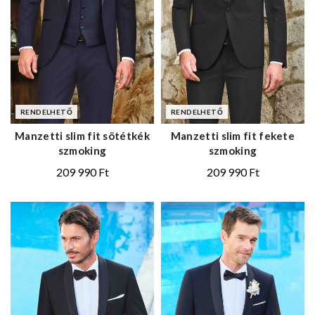
RENDELHETŐ
RENDELHETŐ
Manzetti slim fit sötétkék
Manzetti slim fit fekete
szmoking
szmoking
209 990
Ft
209 990
Ft