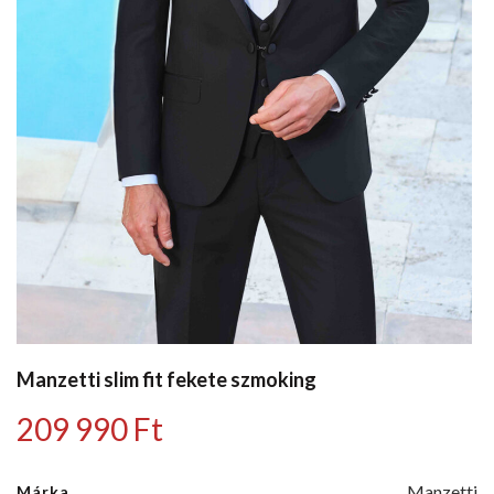
Manzetti slim fit fekete szmoking
209 990
Ft
Manzetti
Márka