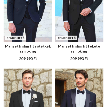
RENDELHETŐ
RENDELHETŐ
Manzetti slim fit sötétkék
Manzetti slim fit fekete
szmoking
szmoking
209 990
Ft
209 990
Ft