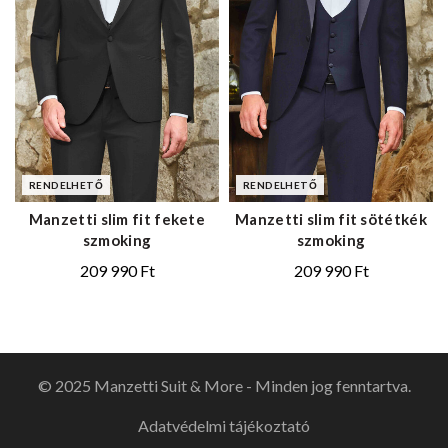
RENDELHETŐ
RENDELHETŐ
Manzetti slim fit fekete
Manzetti slim fit sötétkék
szmoking
szmoking
209 990
Ft
209 990
Ft
© 2025 Manzetti Suit & More - Minden jog fenntartva.
Adatvédelmi tájékoztató