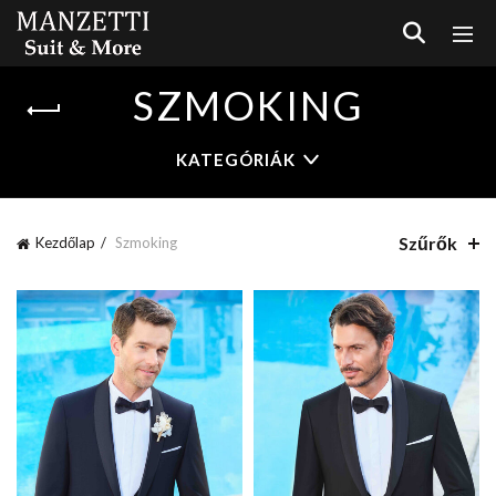
SZMOKING
KATEGÓRIÁK
Szűrők
Kezdőlap
Szmoking