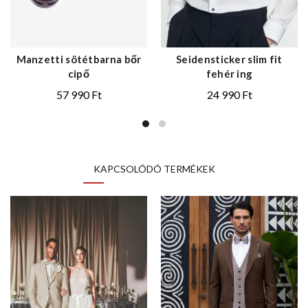
Manzetti sötétbarna bőr
Seidensticker slim fit
cipő
fehér ing
57 990
Ft
24 990
Ft
KAPCSOLÓDÓ TERMÉKEK