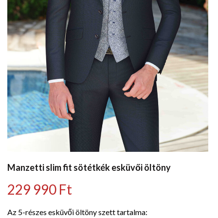
Manzetti slim fit sötétkék esküvői öltöny
229 990
Ft
Az 5-részes esküvői öltöny szett tartalma: