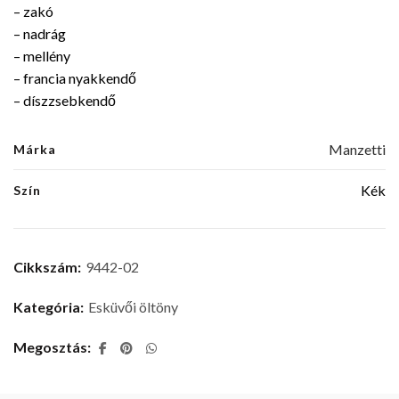
– zakó
– nadrág
– mellény
– francia nyakkendő
– díszzsebkendő
Manzetti
Márka
Kék
Szín
Cikkszám:
9442-02
Kategória:
Esküvői öltöny
Megosztás