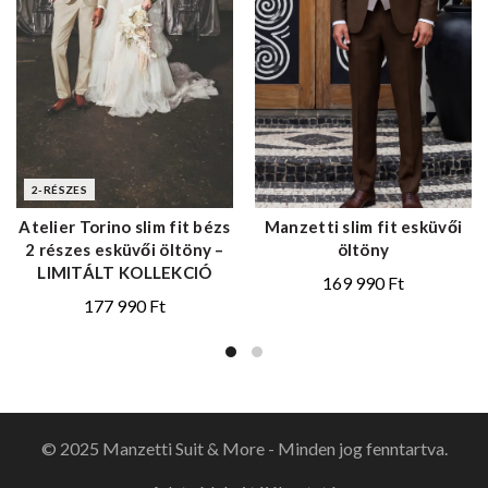
2-RÉSZES
Manzetti slim fit esküvői
Atelier Torino slim fit bézs
öltöny
2 részes esküvői öltöny –
LIMITÁLT KOLLEKCIÓ
169 990
Ft
177 990
Ft
© 2025 Manzetti Suit & More - Minden jog fenntartva.