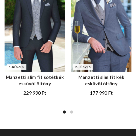
5-RÉSZES
2-RÉSZES
Manzetti slim fit sötétkék
Manzetti slim fit kék
esküvői öltöny
esküvői öltöny
229 990
Ft
177 990
Ft