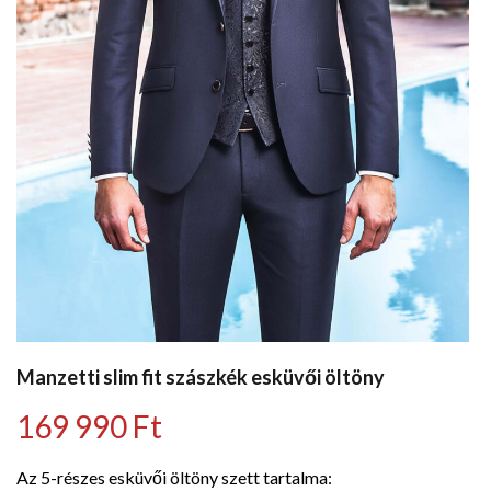
Manzetti slim fit szászkék esküvői öltöny
169 990
Ft
Az 5-részes esküvői öltöny szett tartalma: