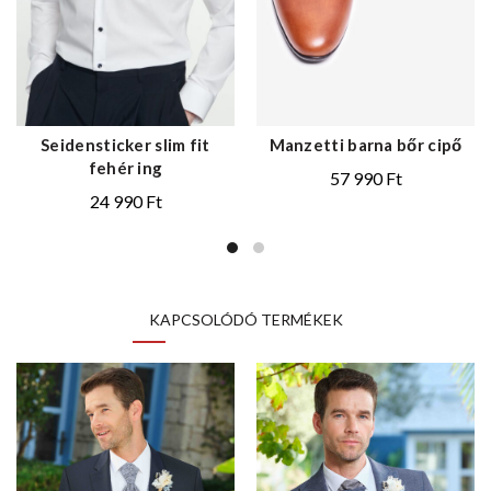
Seidensticker slim fit
Manzetti barna bőr cipő
fehér ing
57 990
Ft
24 990
Ft
KAPCSOLÓDÓ TERMÉKEK