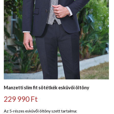
Manzetti slim fit sötétkék esküvői öltöny
229 990
Ft
Az 5-részes esküvői öltöny szett tartalma: