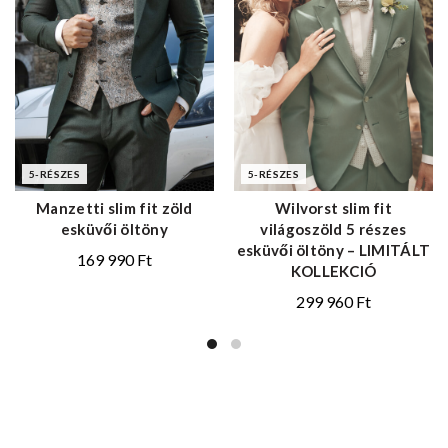
5-RÉSZES
5-RÉSZES
Manzetti slim fit zöld
Wilvorst slim fit
esküvői öltöny
világoszöld 5 részes
esküvői öltöny – LIMITÁLT
169 990
Ft
KOLLEKCIÓ
299 960
Ft
© 2025 Manzetti Suit & More - Minden jog fenntartva.