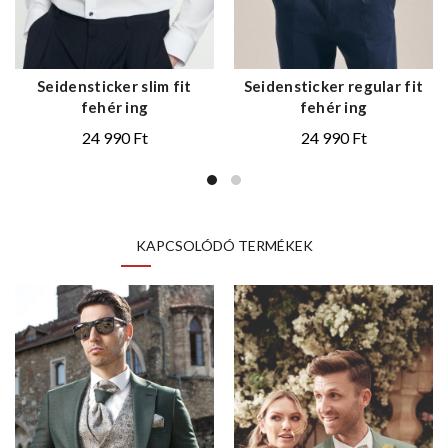
Seidensticker slim fit
Seidensticker regular fit
fehér ing
fehér ing
24 990
Ft
24 990
Ft
KAPCSOLÓDÓ TERMÉKEK