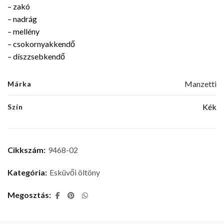
– zakó
– nadrág
– mellény
– csokornyakkendő
– díszzsebkendő
Manzetti
Márka
Kék
Szín
Cikkszám:
9468-02
Kategória:
Esküvői öltöny
Megosztás