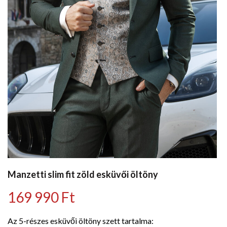
Manzetti slim fit zöld esküvői öltöny
169 990
Ft
Az 5-részes esküvői öltöny szett tartalma: