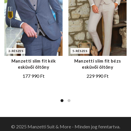
2-RÉSZES
5-RÉSZES
Manzetti slim fit kék
Manzetti slim fit bézs
esküvői öltöny
esküvői öltöny
177 990
Ft
229 990
Ft
© 2025 Manzetti Suit & More - Minden jog fenntartva.