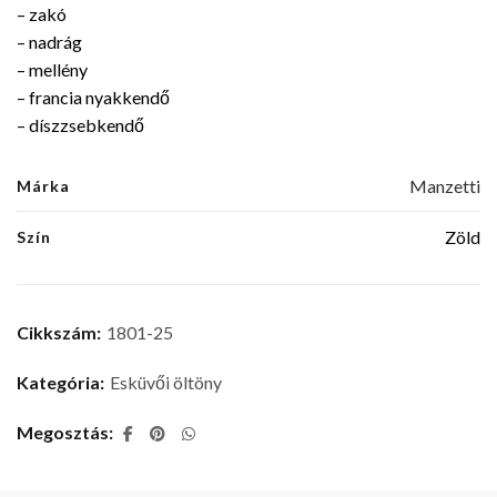
– zakó
– nadrág
– mellény
– francia nyakkendő
– díszzsebkendő
Manzetti
Márka
Zöld
Szín
Cikkszám:
1801-25
Kategória:
Esküvői öltöny
Megosztás