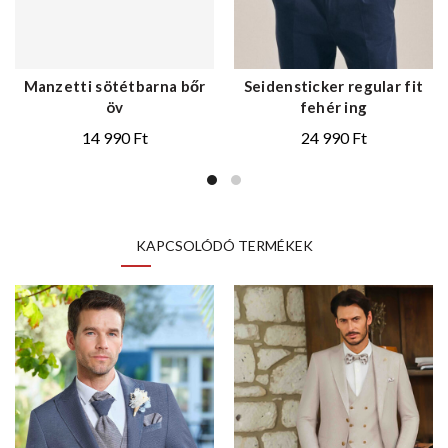
Manzetti sötétbarna bőr
Seidensticker regular fit
öv
fehér ing
14 990
Ft
24 990
Ft
KAPCSOLÓDÓ TERMÉKEK