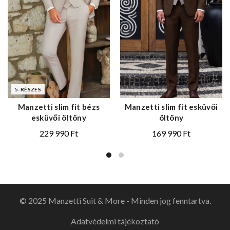
5-RÉSZES
Manzetti slim fit bézs
Manzetti slim fit esküvői
esküvői öltöny
öltöny
229 990
Ft
169 990
Ft
© 2025 Manzetti Suit & More - Minden jog fenntartva.
Adatvédelmi tájékoztató