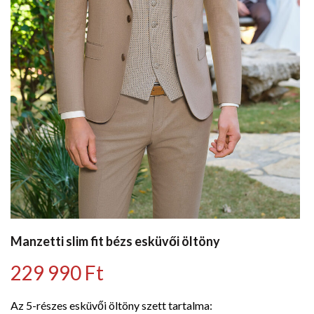
Manzetti slim fit bézs esküvői öltöny
229 990
Ft
Az 5-részes esküvői öltöny szett tartalma: