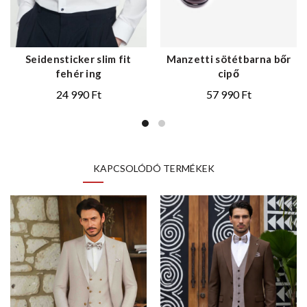
Seidensticker slim fit
Manzetti sötétbarna bőr
fehér ing
cipő
24 990
Ft
57 990
Ft
KAPCSOLÓDÓ TERMÉKEK