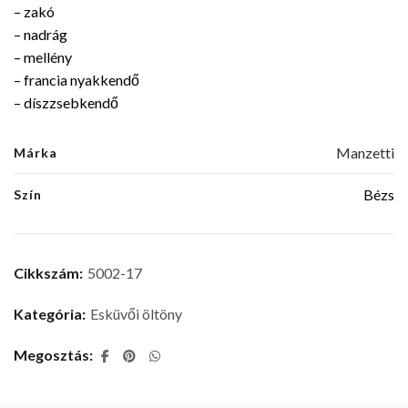
– zakó
– nadrág
– mellény
– francia nyakkendő
– díszzsebkendő
Manzetti
Márka
Bézs
Szín
Cikkszám:
5002-17
Kategória:
Esküvői öltöny
Megosztás