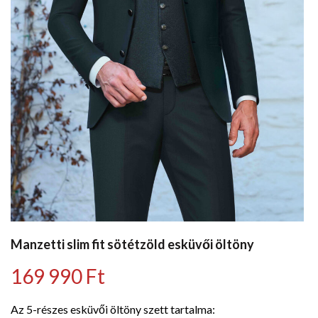
Manzetti slim fit sötétzöld esküvői öltöny
169 990
Ft
Az 5-részes esküvői öltöny szett tartalma: