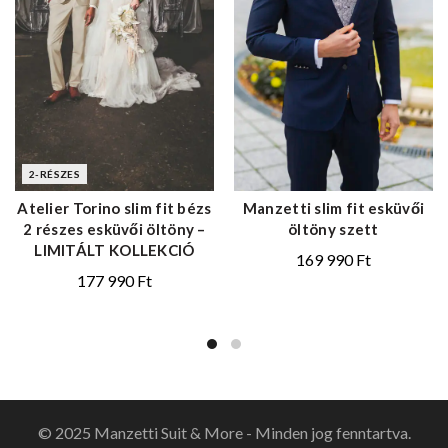
2-RÉSZES
Atelier Torino slim fit bézs
Manzetti slim fit esküvői
ELŐNÉZET
2 részes esküvői öltöny –
öltöny szett
LIMITÁLT KOLLEKCIÓ
169 990
Ft
177 990
Ft
© 2025 Manzetti Suit & More - Minden jog fenntartva.