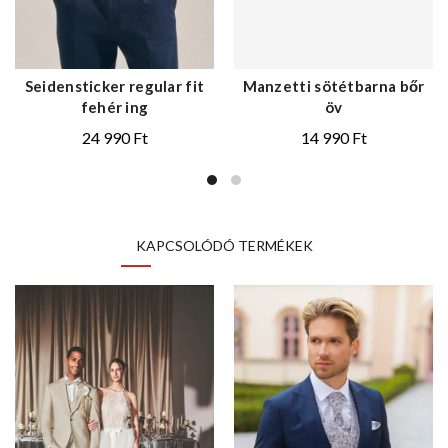
Seidensticker regular fit
Manzetti sötétbarna bőr
fehér ing
öv
24 990
Ft
14 990
Ft
KAPCSOLÓDÓ TERMÉKEK