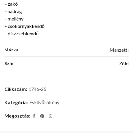
– zakó
– nadrág
– mellény
– csokornyakkendő
– díszzsebkendő
Manzetti
Márka
Zöld
Szín
Cikkszám:
1746-25
Kategória:
Esküvői öltöny
Megosztás